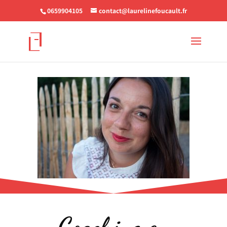
0659904105
contact@laurelinefoucault.fr
Coaching en